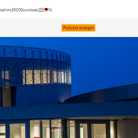
©
takt
myERCO
Downloads
Produkte anzeigen