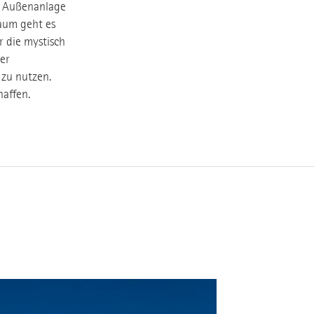
e Außenanlage
aum geht es
r die mystisch
er
 zu nutzen.
haffen.