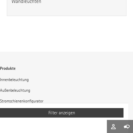
Wandleuchten
Produkte
Innenbeleuchtung
Außenbeleuchtung
Stromschienenkonfigurator
Invia 48V Konfigurator
Filter anzeigen
Projekte