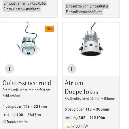
Einbaustrahler
Einbaufluter
Einbaustrahler
Einbaufluter
Einbaulinsenwandfluter
Einbaulinsenwandfluter
Neu
Quintessence rund
Atrium
Premiumleuchte mit perfektem
Doppelfokus
Sehkomfort
Kraftvolles Licht für hohe Räume
113 - 221mm
4 Baugrößen
113 - 308mm
6 Baugrößen
108 - 3847lm
Leistung
385 - 11210lm
Leistung
Tunable white
>100lm/W