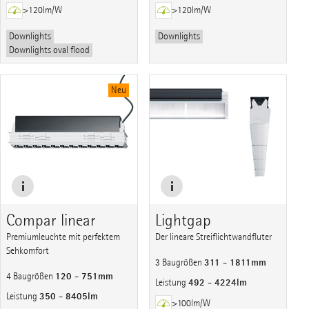
>120lm/W
>120lm/W
Downlights
Downlights
Downlights oval flood
Neu
Compar linear
Lightgap
Premiumleuchte mit perfektem
Der lineare Streiflichtwandfluter
Sehkomfort
311 - 1811mm
3 Baugrößen
120 - 751mm
4 Baugrößen
492 - 4224lm
Leistung
350 - 8405lm
Leistung
>100lm/W