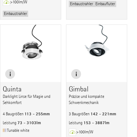
>100lm/W
Einbaustrahler
Einbaufluter
Einbaustrahler
Quinta
Gimbal
Darklight Linse für Magie und
Präzise und kompakte
Sehkomfort
Schwenkmechanik
113 - 255mm
142 - 221mm
4 Baugrößen
3 Baugrößen
73 - 3103lm
153 - 3887lm
Leistung
Leistung
Tunable white
>100lm/W