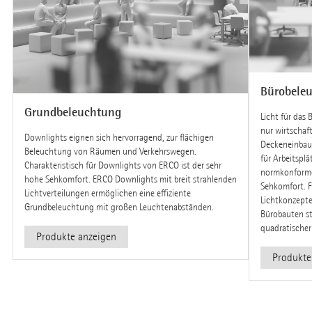
Bürobele
Grundbeleuchtung
Licht für das
nur wirtschaf
Downlights eignen sich hervorragend, zur flächigen
Deckeneinbaul
Beleuchtung von Räumen und Verkehrswegen.
für Arbeitsplät
Charakteristisch für Downlights von ERCO ist der sehr
normkonforme
hohe Sehkomfort. ERCO Downlights mit breit strahlenden
Sehkomfort. F
Lichtverteilungen ermöglichen eine effiziente
Lichtkonzepte
Grundbeleuchtung mit großen Leuchtenabständen.
Bürobauten st
quadratischer
Produkte anzeigen
Produkte