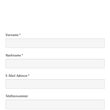
umgesetzt haben, finden Sie hier:
www.erco.com/individual
.
E-Mail
Vorname *
Nachname *
E-Mail Adresse *
Telefonnummer