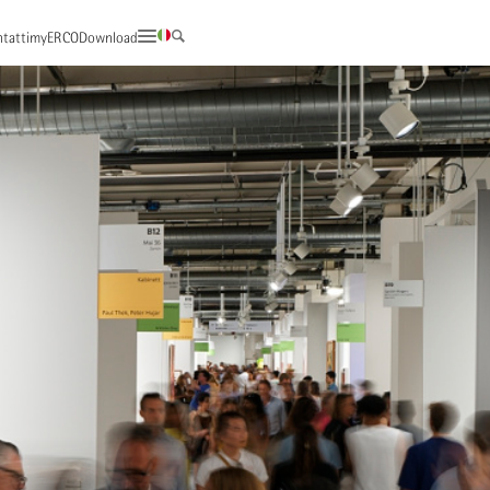
tatti
myERCO
Download