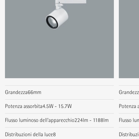
Grandezza
66mm
Grandez
Potenza assorbita
4.5W - 15.7W
Potenza a
Flusso luminoso dell'apparecchio
224lm - 1188lm
Flusso lu
Distribuzioni della luce
8
Distribuzi