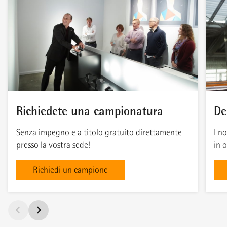
Richiedete una campionatura
De
Senza impegno e a titolo gratuito direttamente
I no
presso la vostra sede!
in 
Richiedi un campione