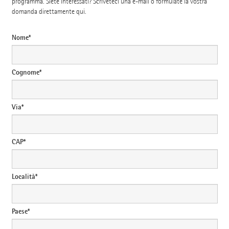
programma. Siete interessati? Scriveteci una e-mail o formulate la vostra
domanda direttamente qui.
Nome*
Cognome*
Via*
CAP*
Località*
Paese*