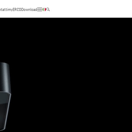
tatti
myERCO
Download