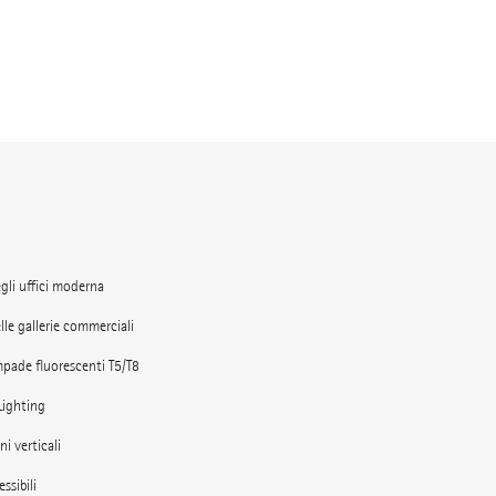
gli uffici moderna
lle gallerie commerciali
mpade fluorescenti T5/T8
Lighting
ni verticali
essibili