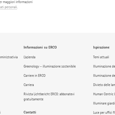
Per maggiori informazioni
ati personali
.
Informazioni su ERCO
Ispirazione
amministrativia
L’azienda
Temi attuali
Greenology – illuminazione sostenibile
Illuminazione de
Carriere in ERCO
Illuminazione de
Carriera
Divieto delle la
Rivista Lichtbericht ERCO: abbonatevi
Human Centric 
gratuitamente
Illuminare giardi
Contatti
i
Luce per uffici fl