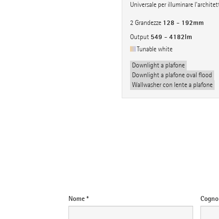
Universale per illuminare l'architet
128 - 192mm
2 Grandezze
549 - 4182lm
Output
Tunable white
Downlight a plafone
Downlight a plafone oval flood
Wallwasher con lente a plafone
e-mail
Nome *
Cogno