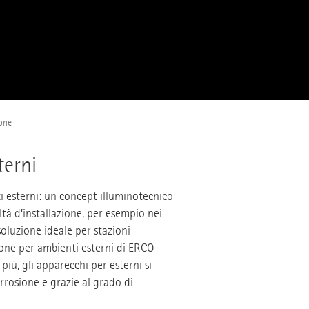
one
terni
zi esterni: un concept illuminotecnico
tà d’installazione, per esempio nei
 soluzione ideale per stazioni
afone per ambienti esterni di ERCO
 più, gli apparecchi per esterni si
rrosione e grazie al grado di