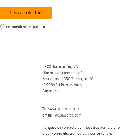
no vinculante y gratuita
ERCO Iluminaciòn, S.A.
Oficina de Representación
Basavilbaso 1350 2º piso, of. 201
C1006AAD
Buenos Aires
Argentina
Tel.:
+54 11 5217 1813
email:
info.ar@erco.com
Póngase en contacto con nosotros por teléfono
o por correo electrónico para concertar una