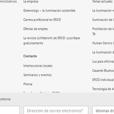
dministrativos
La empresa
Temas actuales
Greenology – la iluminación sostenible
La iluminación 
Carrera profesional en ERCO
Iluminación de l
Ofertas de empleo
Prohibición de l
T8
La revista Lichtbericht de ERCO: suscríbase
gratuitamente
Human Centric 
La iluminación d
Contacto
Luz para oficinas
Interlocutores locales
Casambi Blueto
Seminarios y eventos
ERCO individual
Prensa
Tecnología de 
Suscríbase a Noticias ERCO
Museos: Luz en e
notecnia
Iluminación para
Idiomas
disponibles