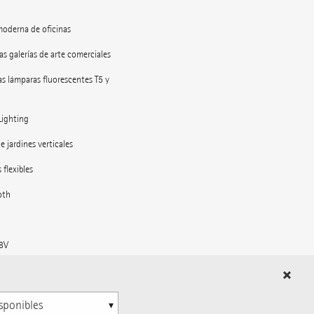
moderna de oficinas
as galerías de arte comerciales
as lámparas fluorescentes T5 y
Lighting
e jardines verticales
 flexibles
oth
48V
l espacio exterior
 las estaciones de tren