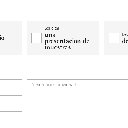
Solicitar
una
Dev
io
presentación de
d
muestras