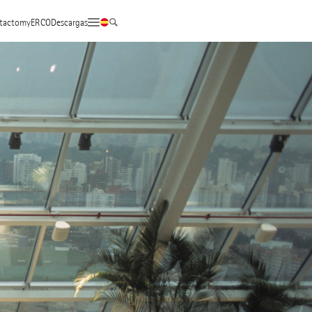
tacto
myERCO
Descargas