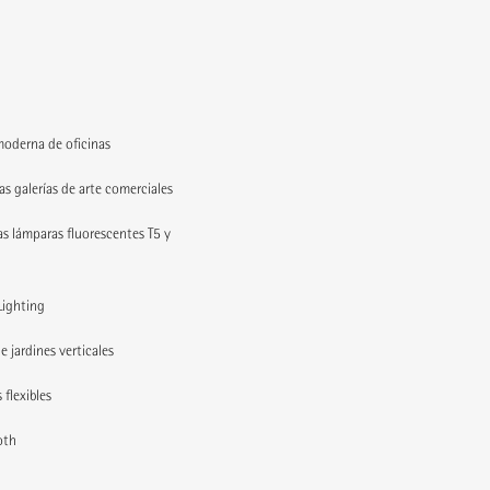
moderna de oficinas
as galerías de arte comerciales
as lámparas fluorescentes T5 y
Lighting
e jardines verticales
 flexibles
oth