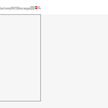
tacto
myERCO
Descargas