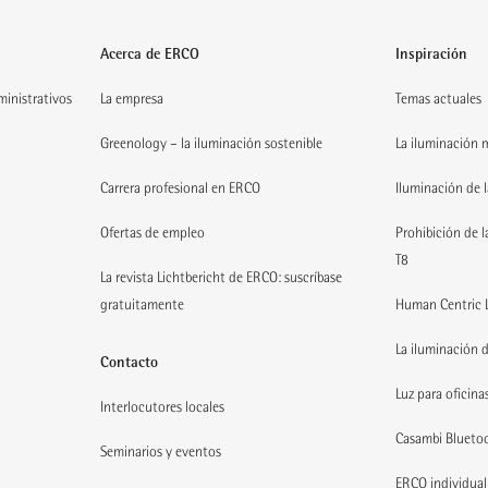
Brasil
Lesoto
Irán
Islandia
Bolivia
Libia
Indonesia
Kazajistán
Acerca de ERCO
Inspiración
Chile
Liberia
Israel
Italia
Colombia
Malawi
Japón
Croacia
Paraguay
dministrativos
La empresa
Temas actuales
Mozambique
Yemen
Irlanda
Uruguay
Namibia
Jordania
Lituania
Venezuela
Greenology – la iluminación sostenible
La iluminación 
Nigeria
Qatar
Liechtenstein
Perú
Zambia
Kirguistán
Luxemburgo
Zimbabwe
Carrera profesional en ERCO
Iluminación de l
Camboya
Malta
Seychelles
Líbano
Lituania
Somalia
Laos
Ofertas de empleo
Prohibición de l
Irlanda del Norte
Sudán
Maldivas
Noruega
T8
Sudáfrica
Malasia
Polonia
La revista Lichtbericht de ERCO: suscríbase
Tanzania
Kuwait
Moldavia
gratuitamente
Human Centric 
Swazilandia
Mongolia
Portugal
Uganda
Nepal
Rusia
La iluminación d
Contacto
Myanmar
Suecia
Pakistán
Rumanía
Luz para oficinas
Omán
Interlocutores locales
Serbia
Timor Oriental
Suiza
Casambi Blueto
Corea del Norte
Eslovaquia
Seminarios y eventos
Filipinas
España
ERCO individual