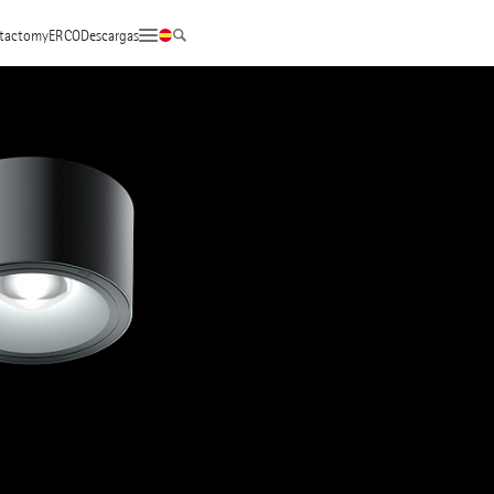
tacto
myERCO
Descargas