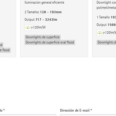
Iluminación general eficiente
Downlight con
polimetilmeta
128 - 193mm
2 Tamaños
19
1 Tamaño
717 - 3243lm
Output
1599
Output
>120lm/W
>120lm/
Downlights de superficie
Downlights de superficie oval flood
Downlights de
od
e flood
o *
Dirección de E-mail *