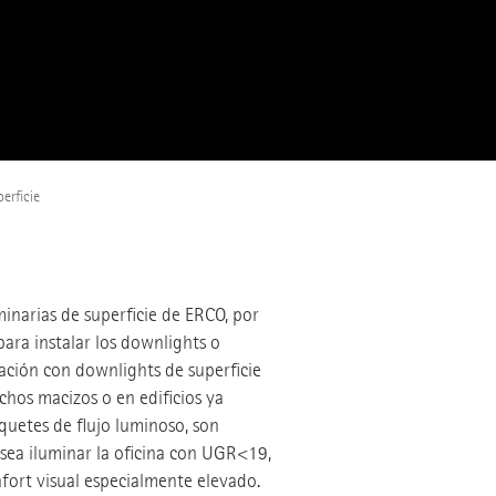
erficie
inarias de superficie de ERCO, por
ara instalar los downlights o
ación con downlights de superficie
chos macizos o en edificios ya
aquetes de flujo luminoso, son
esea iluminar la oficina con UGR<19,
nfort visual especialmente elevado.