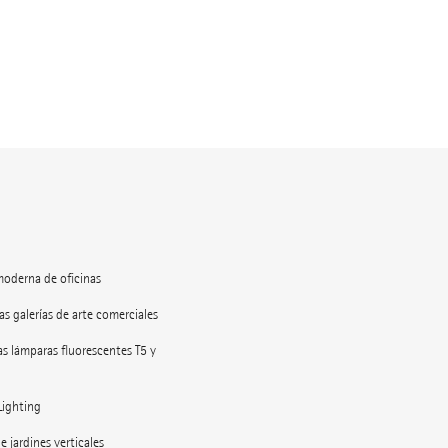
moderna de oficinas
as galerías de arte comerciales
as lámparas fluorescentes T5 y
Lighting
e jardines verticales