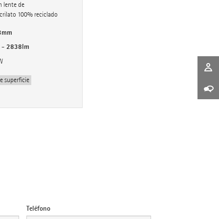
 lente de
crilato 100% reciclado
3mm
 - 2838lm
W
 superficie
Teléfono