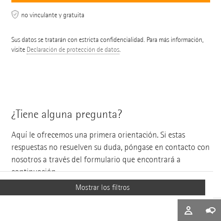
no vinculante y gratuita
Sus datos se tratarán con estricta confidencialidad. Para más información,
visite
Declaración de protección de datos
.
¿Tiene alguna pregunta?
Aquí le ofrecemos una primera orientación. Si estas
respuestas no resuelven su duda, póngase en contacto con
nosotros a través del formulario que encontrará a
continuación.
Mostrar los filtros
¿Dónde puedo comprar las luminarias ERCO?