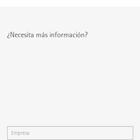
¿Necesita más información?
Encontrará a su interlocutor regional en:
{{fon}}
{{email}}
También puede escribirnos un
E-mail
o formular su
pregunta directamente aquí