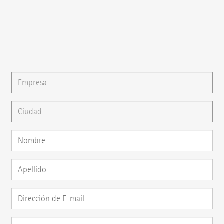
{{email}}
También puede escribirnos un
E-mail
o formular su
pregunta directamente aquí