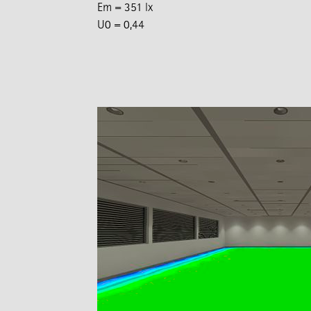
Em = 351 lx
U0 = 0,44