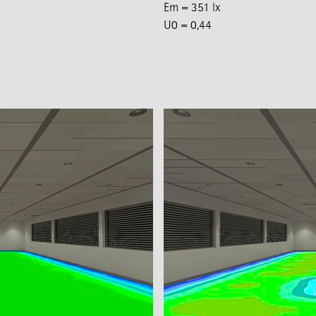
Em = 351 lx
U0 = 0,44