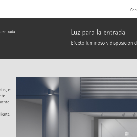
Con
Luz para la entrada
la entrada
Efecto luminoso y disposición d
ntes, es
ante
lmente
liente.