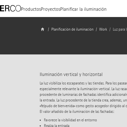
Productos
Proyectos
Planificar la iluminación
Planificación de iluminación
Work
Luz para 
Iluminación vertical y horizontal
La luz visibiliza los escaparates y las tiendas. Para los pasea
especialmente relevante la iluminación vertical. La luz ras
procedente de luminarias de fachadas identifica adiciona
la entrada. La luz procedente de la tienda crea, además, un
«felpudo de bienvenida» como gesto acogedor dirigido al c
El valor añadido de la iluminación de las fachadas:
Favorece la visibilidad en el entorno
Realza la entrada