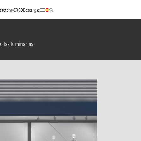
tacto
myERCO
Descargas
e las luminarias