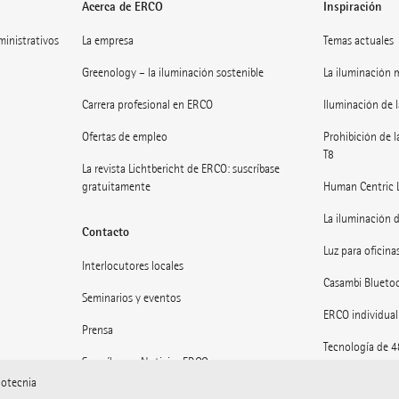
Acerca de ERCO
Inspiración
dministrativos
La empresa
Temas actuales
Greenology – la iluminación sostenible
La iluminación 
Carrera profesional en ERCO
Iluminación de l
Ofertas de empleo
Prohibición de l
T8
La revista Lichtbericht de ERCO: suscríbase
gratuitamente
Human Centric 
La iluminación d
Contacto
Luz para oficinas
Interlocutores locales
Casambi Blueto
Seminarios y eventos
ERCO individual
Prensa
Tecnología de 
Suscríbase a Noticias ERCO
Museos: Luz en e
notecnia