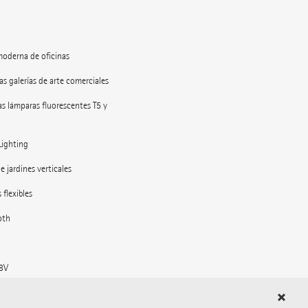
moderna de oficinas
as galerías de arte comerciales
as lámparas fluorescentes T5 y
Lighting
e jardines verticales
 flexibles
oth
48V
l espacio exterior