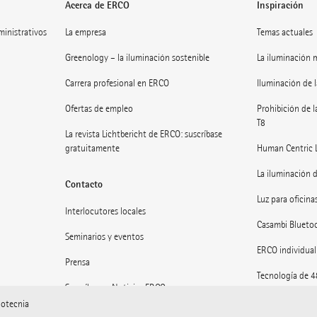
Acerca de ERCO
Inspiración
dministrativos
La empresa
Temas actuales
Greenology – la iluminación sostenible
La iluminación 
Carrera profesional en ERCO
Iluminación de l
Ofertas de empleo
Prohibición de l
T8
La revista Lichtbericht de ERCO: suscríbase
gratuitamente
Human Centric 
La iluminación d
Contacto
Luz para oficinas
Interlocutores locales
Casambi Blueto
Seminarios y eventos
ERCO individual
Prensa
Tecnología de 
Suscríbase a Noticias ERCO
Museos: Luz en e
notecnia