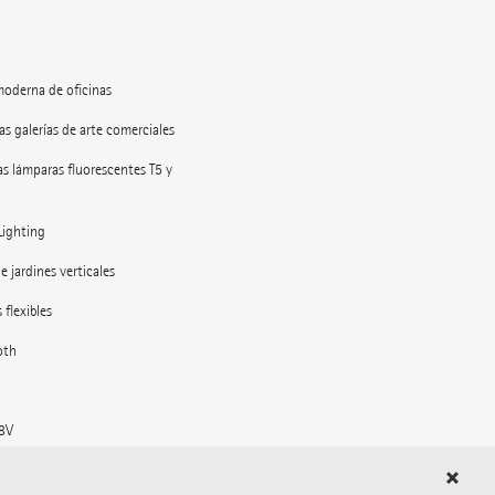
moderna de oficinas
as galerías de arte comerciales
as lámparas fluorescentes T5 y
Lighting
e jardines verticales
 flexibles
oth
48V
l espacio exterior