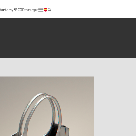
tacto
myERCO
Descargas