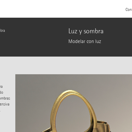
Con
Luz y sombra
bra
Modelar con luz
ra
do
sombras
tensiva
.