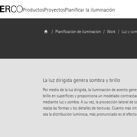
Productos
Proyectos
Planificar la iluminación
Planificación de iluminación
Work
Luz y som
La luz dirigida genera sombra y brillo
Por medio de la luz dirigida, la iluminación de acento gene
brillo en superficies y proporciona un modelado contrasta
mediante luz y sombra. A su vez, la proyección lateral de 
realza las formas y los detalles de texturas. Cuanto más in
sea la distribución luminosa, más pronunciado es el efecto