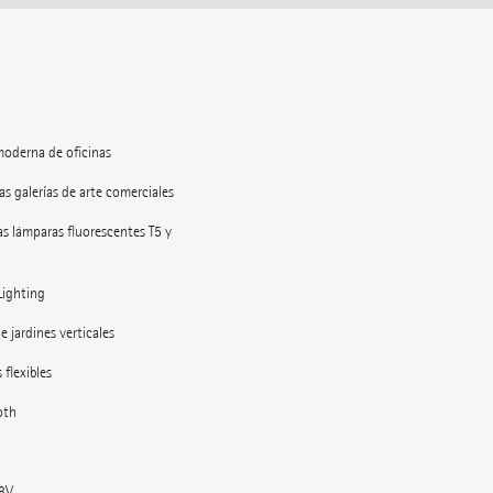
moderna de oficinas
as galerías de arte comerciales
as lámparas fluorescentes T5 y
Lighting
e jardines verticales
 flexibles
oth
48V