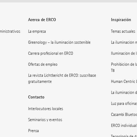
Acerca de ERCO
Inspiración
dministrativos
La empresa
Temas actuales
Greenology – la iluminación sostenible
La iluminación 
Carrera profesional en ERCO
Iluminación de l
Ofertas de empleo
Prohibición de l
T8
La revista Lichtbericht de ERCO: suscríbase
gratuitamente
Human Centric 
La iluminación d
Contacto
Luz para oficinas
Interlocutores locales
Casambi Blueto
Seminarios y eventos
ERCO individual
Prensa
Tecnología de 