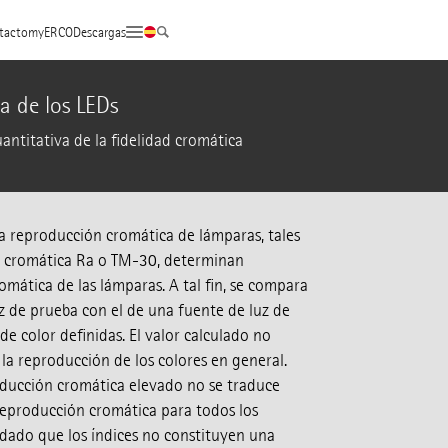
tacto
myERCO
Descargas
 de los LEDs
ntitativa de la fidelidad cromática
a reproducción cromática de lámparas, tales
n cromática Ra o TM-30, determinan
omática de las lámparas. A tal fin, se compara
z de prueba con el de una fuente de luz de
de color definidas. El valor calculado no
la reproducción de los colores en general.
roducción cromática elevado no se traduce
eproducción cromática para todos los
, dado que los índices no constituyen una