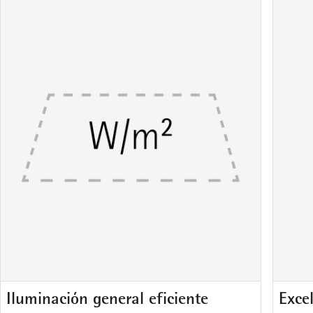
Iluminación general eficiente
Exce