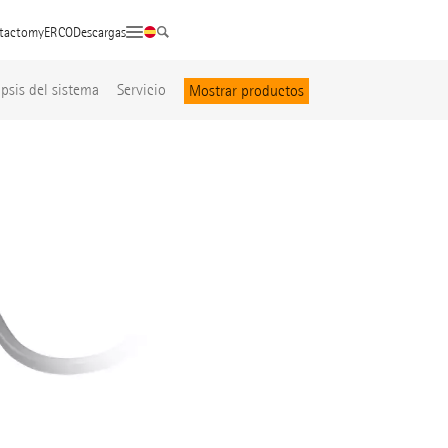
tacto
myERCO
Descargas
psis del sistema
Servicio
Mostrar productos