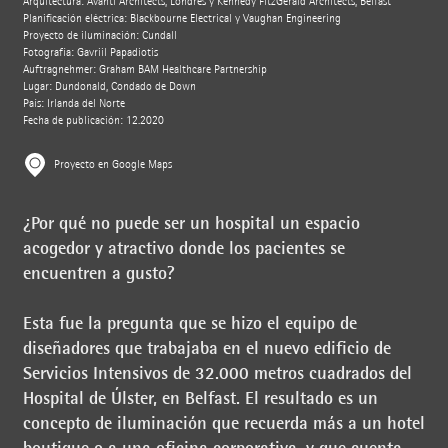
Arquitectura: Avanti Architects, Londres y Kennedy FitzGerald Architects, Belfast
Planificación eléctrica: Blackbourne Electrical y Vaughan Engineering
Proyecto de iluminación: Cundall
Fotografía: Gavriil Papadiotis
Auftragnehmer: Graham BAM Healthcare Partnership
Lugar: Dundonald, Condado de Down
País: Irlanda del Norte
Fecha de publicación: 12.2020
Proyecto en Google Maps
¿Por qué no puede ser un hospital un espacio
acogedor y atractivo donde los pacientes se
encuentren a gusto?
Esta fue la pregunta que se hizo el equipo de
diseñadores que trabajaba en el nuevo edificio de
Servicios Intensivos de 32.000 metros cuadrados del
Hospital de Úlster, en Belfast. El resultado es un
concepto de iluminación que recuerda más a un hotel
boutique o a una oficina corporativa, y que cuenta