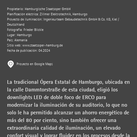
Propietario: Hamburgische Staatsoper GmbH
Planificación eléctrica: Zillmer Elektrotechnik, Hamburgo
Proyecto de iluminación: Ingenieurteam Gebäudetechnik GmbH & Co. KG, Kiel /
Deutschland
Fotografía: Frieder Blickle
Lugar: Hamburgo
País: Alemania
Sitio web:
www.staatsoper-hamburg.de
Fecha de publicación: 04.2024
Proyecto en Google Maps
La tradicional Ópera Estatal de Hamburgo, ubicada en
la calle Dammtorstraße de esta ciudad, eligió los
downlights LED de doble foco de ERCO para
modernizar la iluminación de su auditorio, lo que no
solo le ha permitido alcanzar un ahorro energético de
más del 80 por ciento, sino también ofrecer una
extraordinaria calidad de iluminación, un elevado
confort visual y lograr fluidez en los procesos desde la