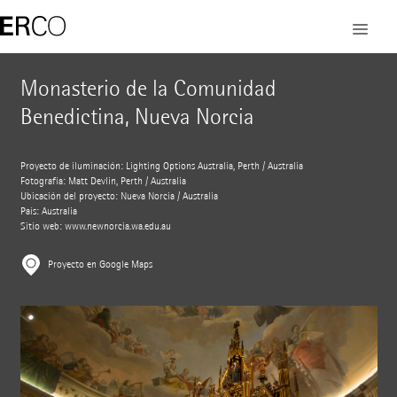
Monasterio de la Comunidad
Benedictina, Nueva Norcia
Proyecto de iluminación: Lighting Options Australia, Perth / Australia
Fotografía: Matt Devlin, Perth / Australia
Ubicación del proyecto: Nueva Norcia / Australia
País: Australia
Sitio web:
www.newnorcia.wa.edu.au
Proyecto en Google Maps