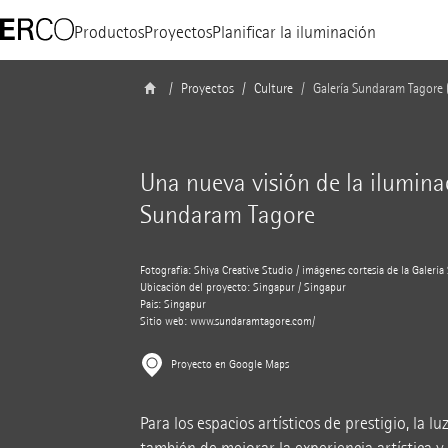
Productos
Proyectos
Planificar la iluminación
Proyectos
Culture
Galería Sundaram Tagore 
Una nueva visión de la ilumina
Sundaram Tagore
Fotografía: Shiya Creative Studio / imágenes cortesía de la Galer
Ubicación del proyecto: Singapur / Singapur
País: Singapur
Sitio web:
www.sundaramtagore.com/
Proyecto en Google Maps
Para los espacios artísticos de prestigio, la l