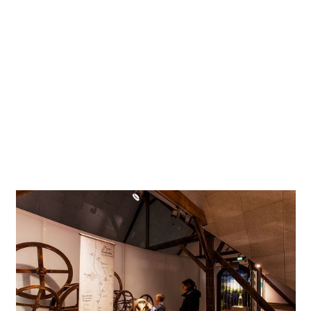
en la antigua construcción del Gymnicher Mühle, consigue
una infraestructura que siempre garantiza una posibilidad
de iluminación nueva y adecuada, incluso si se realiza una
redistribución de piezas», concluye Florian Reißmann de
Inlux. A modo de efecto llamativo, el brillo mágico de una
ola de luz hecha de cables que parecen autoiluminados
recorre diversas habitaciones o se enreda en la estructura
del edificio como si recorriese el lecho de un rio, y se
transforma en cascada al pasar por debajo de la rueda del
molino.