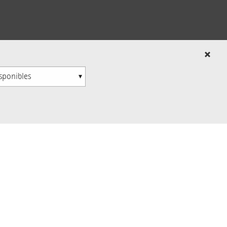
re los eventos, los premios, los
 La suscripción es gratuita y
moderna de oficinas
as galerías de arte comerciales
as lámparas fluorescentes T5 y