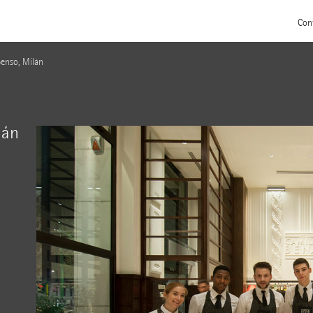
Con
Benso, Milán
lán