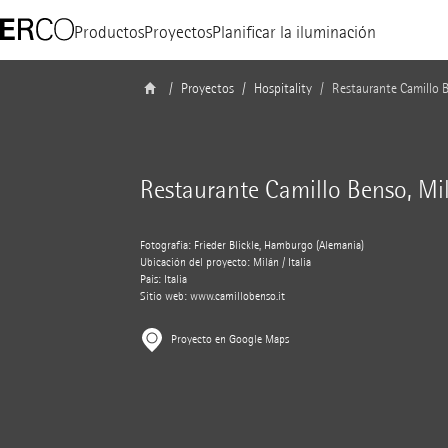
Productos
Proyectos
Planificar la iluminación
Proyectos
Hospitality
Restaurante Camillo 
Restaurante Camillo Benso, Mi
Fotografía: Frieder Blickle, Hamburgo (Alemania)
Ubicación del proyecto: Milán / Italia
País: Italia
Sitio web:
www.camillobenso.it
Proyecto en Google Maps