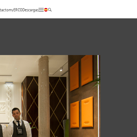
tacto
myERCO
Descargas