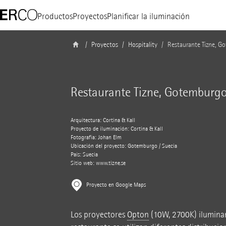
Productos
Proyectos
Planificar la iluminación
Proyectos
Hospitality
Restaurante Tizne, G
Restaurante Tizne, Gotemburg
Arquitectura: Cortina & Käll
Proyecto de iluminación: Cortina & Käll
Fotografía: Johan Elm
Ubicación del proyecto: Gotemburgo / Suecia
País: Suecia
Sitio web:
www.tizne.se
Proyecto en Google Maps
Los proyectores
Opton
(10W, 2700K) iluminan