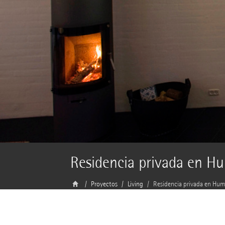
Residencia privada en H
Proyectos
Living
Residencia privada en Hum
Arquitecto
M M Arkitekter