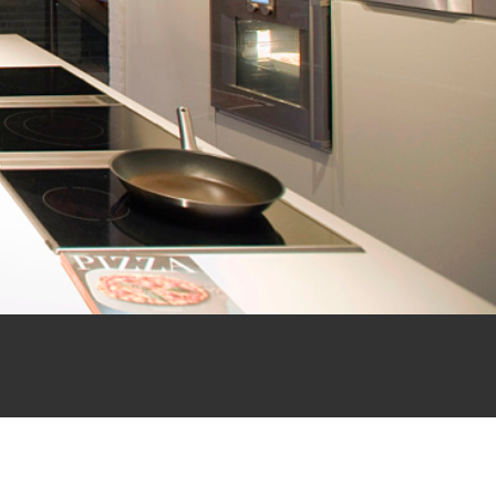
 escalera genera una línea de unión visual
erior. Las luminarias de orientación LED