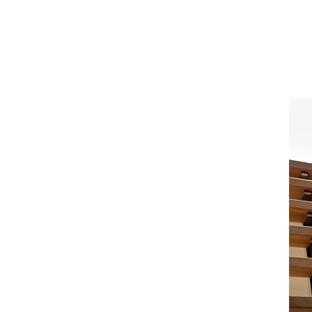
Proyectista
-
Fotógrafo
Rudi Meisel, Berlin
Ubicación del
Humlebaek
proyecto