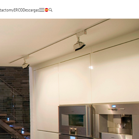
tacto
myERCO
Descargas