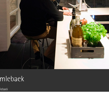
umlebaek
lebaek
La hilera de puntos de luz en la
entre los niveles superior e inf