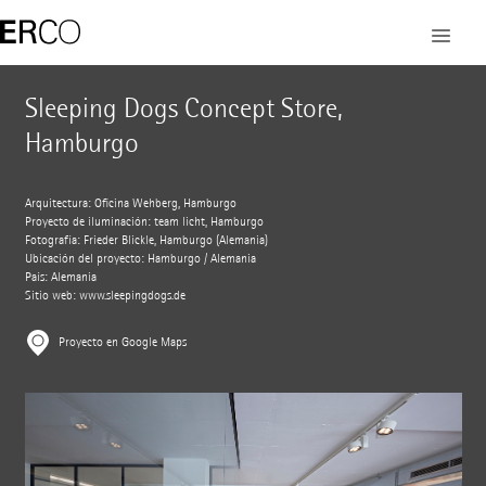
Sleeping Dogs Concept Store,
Hamburgo
Arquitectura: Oficina Wehberg, Hamburgo
Proyecto de iluminación: team licht, Hamburgo
Fotografía: Frieder Blickle, Hamburgo (Alemania)
Ubicación del proyecto: Hamburgo / Alemania
País: Alemania
Sitio web:
www.sleepingdogs.de
Proyecto en Google Maps