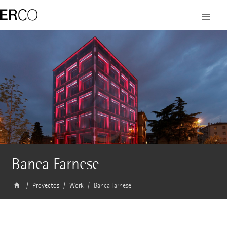
Banca Farnese
Proyectos
Work
Banca Farnese
Arquitecto
Studio Scagnelli, Piacenza