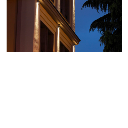
La ampliación moderna de la Banca Farnese contrasta con
el edificio antiguo ricamente estructurado. Las luminarias
de fachadas Kubus acentúan por la noche los ejes de la
mansión. En cambio, las luminarias de fachadas Focalflood
enfatizan los intradoses de ventanas de la fachada doble
del nuevo edificio. Las secuencias luminosas pueden
programarse cómodamente mediante el Light System
DALI.
Focalflood