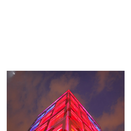
Proyectista
-
Fotógrafo
Frieder Blickle
Ubicación del
Piacenza
proyecto
Con objeto de lograr una estética nocturna impactante, la
Banca Farnese ha optado por una iluminación LED en color
con luminarias de fachadas Focalflood.