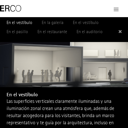
En el vestíbulo
En la galería
En el vestíbulo
En el pasillo
En el restaurante
En el auditorio
En el vestíbulo
Las superficies verticales claramente ­iluminadas y una
iluminación zonal crean una atmósfera que, además de
resultar acogedora para los visitantes, brinda un marco
representativo y te guía por la arquitectura, incluso en