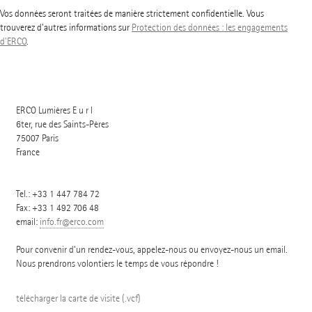
Vos données seront traitées de manière strictement confidentielle. Vous
trouverez d'autres informations sur
Protection des données : les engagements
d'ERCO
.
ERCO Lumières E u r l
6ter, rue des Saints-Pères
75007
Paris
France
Tel.:
+33 1 447 784 72
Fax: +33 1 492 706 48
email:
info.fr@erco.com
Pour convenir d’un rendez-vous, appelez-nous ou envoyez-nous un email.
Nous prendrons volontiers le temps de vous répondre !
télécharger la carte de visite (.vcf)