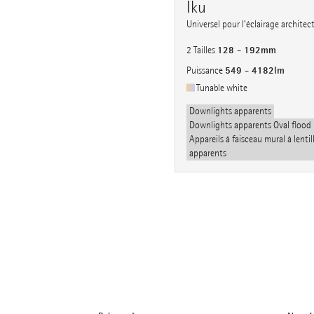
Iku
Universel pour l’éclairage architec
128 - 192mm
2 Tailles
549 - 4182lm
Puissance
Tunable white
Downlights apparents
Downlights apparents Oval flood
Appareils à faisceau mural à lentil
apparents
e-mai