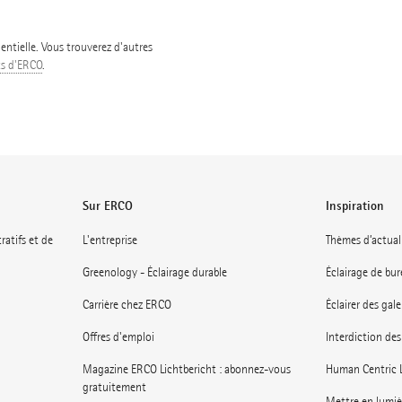
ntielle. Vous trouverez d'autres
ts d'ERCO
.
Sur ERCO
Inspiration
ratifs et de
L'entreprise
Thèmes d’actual
Greenology - Éclairage durable
Éclairage de bu
Carrière chez ERCO
Éclairer des gal
Offres d'emploi
Interdiction des
Magazine ERCO Lichtbericht : abonnez-vous
Human Centric 
gratuitement
Mettre en lumiè