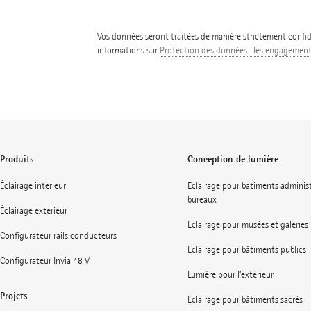
Vos données seront traitées de manière strictement confide
informations sur
Protection des données : les engagemen
Produits
Conception de lumière
Éclairage intérieur
Éclairage pour bâtiments administ
bureaux
Éclairage extérieur
Éclairage pour musées et galeries
Configurateur rails conducteurs
Éclairage pour bâtiments publics
Configurateur Invia 48 V
Lumière pour l’extérieur
Projets
Éclairage pour bâtiments sacrés