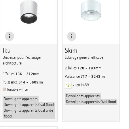
Iku
Skim
Universel pour l’éclairage
Éclairage général efficace
architectural
128 - 193mm
2 Tailles
136 - 212mm
3 Tailles
717 - 3243lm
Puissance
614 - 5609lm
Puissance
>120 lm/W
Tunable white
Downlights apparents
Downlights apparents
Downlights apparents Oval flood
Downlights apparents Oval flood
Downlights apparents Oval wide
flood