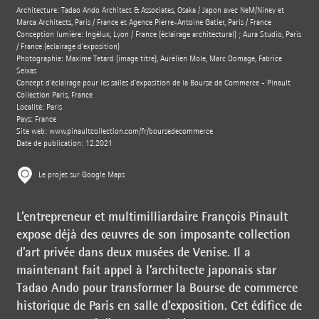
Architecture: Tadao Ando Architect & Associates, Osaka / Japon avec NeM/Niney et
Marca Architects, Paris / France et Agence Pierre-Antoine Gatier, Paris / France
Conception lumière: Ingélux, Lyon / France (éclairage architectural) ; Aura Studio, Paris
/ France (éclairage d'exposition)
Photographie: Maxime Tetard (image titre), Aurélien Mole, Marc Domage, Fabrice
Seixas
Concept d'éclairage pour les salles d'exposition de la Bourse de Commerce - Pinault
Collection Paris, France
Localité: Paris
Pays: France
Site web:
www.pinaultcollection.com/fr/boursedecommerce
Date de publication: 12.2021
Le projet sur Google Maps
L’entrepreneur et multimilliardaire François Pinault
expose déjà des œuvres de son imposante collection
d’art privée dans deux musées de Venise. Il a
maintenant fait appel à l’architecte japonais star
Tadao Ando pour transformer la Bourse de commerce
historique de Paris en salle d’exposition. Cet édifice de