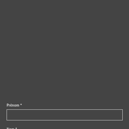
{{fon}}
Prénom *
Nom *