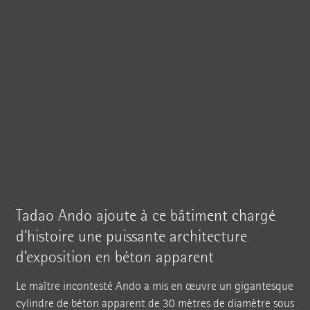
Bourse de Commerce - Collection Pinault
© Tadao Ando Architect & Associates, Niney et Marca Architectes,
agence Pierre-Antoine Gatier.
Photo : © Marc Domage
Tadao Ando ajoute à ce bâtiment chargé
d’histoire une puissante architecture
d’exposition en béton apparent
Le maître incontesté Ando a mis en œuvre un gigantesque
cylindre de béton apparent de 30 mètres de diamètre sous