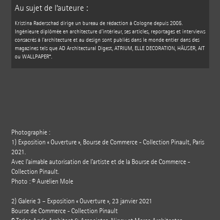
Au sujet de l’auteure :
Kristina Raderschad dirige un bureau de rédaction à Cologne depuis 2005.
Ingénieure diplômée en architecture d’intérieur, ses articles, reportages et interviews
consacrés à l’architecture et au design sont publiés dans le monde entier dans des
magazines tels que AD Architectural Digest, ATRIUM, ELLE DECORATION, HÄUSER, AIT
ou WALLPAPER*.
Photographie :
1) Exposition « Ouverture », Bourse de Commerce - Collection Pinault, Paris
2021.
Avec l’aimable autorisation de l’artiste et de la Bourse de Commerce -
Collection Pinault.
Photo : © Aurélien Mole
2) Galerie 3 – Exposition « Ouverture », 23 janvier 2021
Bourse de Commerce - Collection Pinault