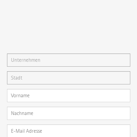
{{fon}}
{{email}}
Gerne können Sie uns auch eine
E-Mail
schreiben oder
Ihre Frage direkt hier stellen