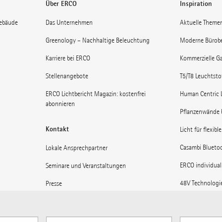
Über ERCO
Inspiration
gebäude
Das Unternehmen
Aktuelle Theme
Greenology – Nachhaltige Beleuchtung
Moderne Bürob
Karriere bei ERCO
Kommerzielle Ga
Stellenangebote
T5/T8 Leuchtst
ERCO Lichtbericht Magazin: kostenfrei
Human Centric 
abonnieren
Pflanzenwände 
Kontakt
Licht für flexibl
Casambi Blueto
Lokale Ansprechpartner
ERCO individual
Seminare und Veranstaltungen
48V Technologi
Presse
Museen: Licht 
Lieferanteninformationen
Licht für Bahnh
ERCO News abonnieren
Verfügbare