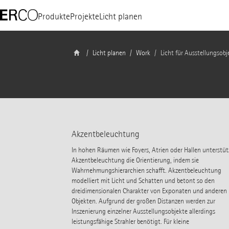
Produkte
Projekte
Licht planen
Licht planen
Work
Licht für Ausstellungsob
Akzentbeleuchtung
In hohen Räumen wie Foyers, Atrien oder Hallen unterstüt
Akzentbeleuchtung die Orientierung, indem sie
Wahrnehmungshierarchien schafft. Akzentbeleuchtung
modelliert mit Licht und Schatten und betont so den
dreidimensionalen Charakter von Exponaten und anderen
Objekten. Aufgrund der großen Distanzen werden zur
Inszenierung einzelner Ausstellungsobjekte allerdings
leistungsfähige Strahler benötigt. Für kleine