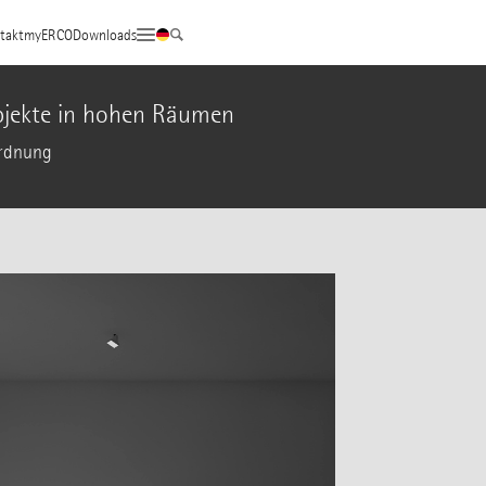
takt
myERCO
Downloads
objekte in hohen Räumen
ordnung