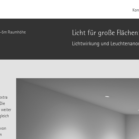
Kon
Licht für große Fläch
: 3-5m Raumhöhe
Lichtwirkung und Leuchtenan
extra
Die
 weiter
leich
 von
n