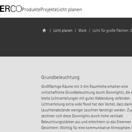
Produkte
Projekte
Licht planen
Licht planen
Work
Licht für große Flächen
Grundbeleuchtung
Großflächige Räume mit 3-5m Raumhöhe erhalten eine
wirtschaftliche Grundbeleuchtung durch Downlights, die 
breite Lichtverteilungen mit guter Abblendung verbinden. 
Lichtverteilung extra wide flood hat den Vorteil, dass dank
Leuchtenabstände weniger Leuchten benötigt werden. Zug
zeichnen sich diese Downlights durch hohe vertikale
Beleuchtungsstärken aus und erleichtern so das Erkennen
Gesichtern: Wichtig für eine kommunikative Atmosphäre i