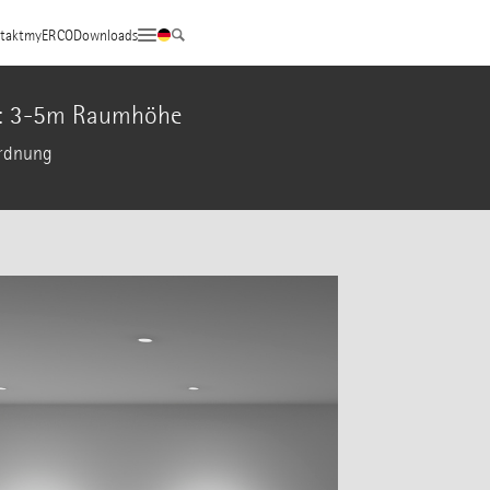
takt
myERCO
Downloads
en: 3-5m Raumhöhe
ordnung