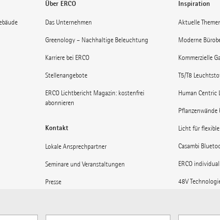
Über ERCO
Inspiration
gebäude
Das Unternehmen
Aktuelle Theme
Greenology – Nachhaltige Beleuchtung
Moderne Bürob
Karriere bei ERCO
Kommerzielle Ga
Stellenangebote
T5/T8 Leuchtst
ERCO Lichtbericht Magazin: kostenfrei
Human Centric 
abonnieren
Pflanzenwände 
Kontakt
Licht für flexibl
Casambi Blueto
Lokale Ansprechpartner
ERCO individual
Seminare und Veranstaltungen
48V Technologi
Presse
Museen: Licht 
Lieferanteninformationen
Licht für Bahnh
ERCO News abonnieren
Verfügbare