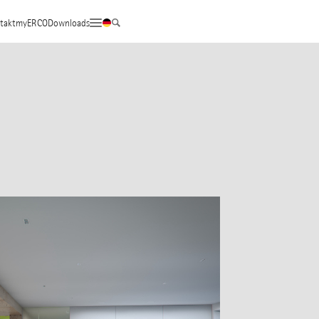
takt
myERCO
Downloads