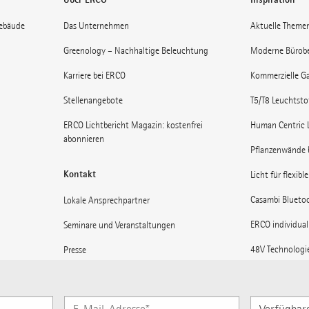
gebäude
Das Unternehmen
Aktuelle Theme
Greenology – Nachhaltige Beleuchtung
Moderne Bürob
Karriere bei ERCO
Kommerzielle Ga
Stellenangebote
T5/T8 Leuchtst
ERCO Lichtbericht Magazin: kostenfrei
Human Centric 
abonnieren
Pflanzenwände 
Kontakt
Licht für flexibl
Casambi Blueto
Lokale Ansprechpartner
ERCO individual
Seminare und Veranstaltungen
48V Technologi
Presse
Museen: Licht 
Lieferanteninformationen
Licht für Bahnh
ERCO News abonnieren
Verfügbare