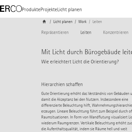
Produkte
Projekte
Licht planen
Licht planen
Work
Leiten
Repräsentieren
Leiten
Konzentrieren
Mit Licht durch Bürogebäude leit
Wie erleichtert Licht die Orientierung?
Hierarchien schaffen
Gute Orientierung erhöht das Verständnis von Gebäuden 
damit die Akzeptanz bei den Nutzern. Insbesondere eine
differenzierte Beleuchtung hilft, Wahrnehmungshierarchie
erzeugen. Lineare Beleuchtung führt zum Beispiel durch o
Raumsituationen. In Form von Wandflutung visualisiert Li
wiederum Raumgrenzen. Vertikale Beleuchtung erhöht z
die Aufenthaltsqualität, indem sie Räume hell und weit