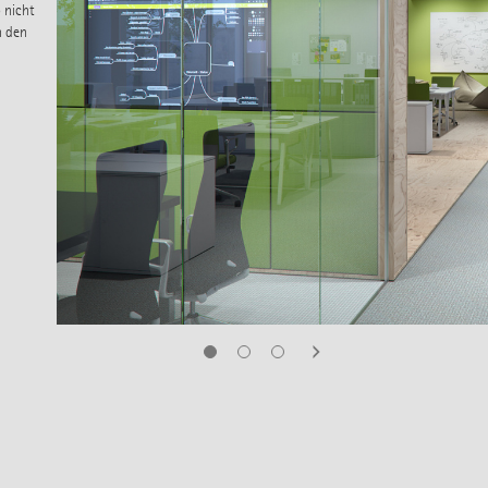
 nicht
h den