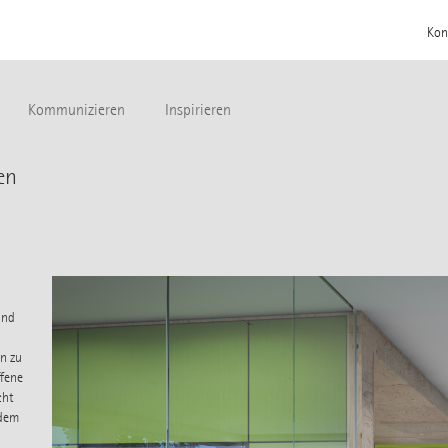
Kon
Kommunizieren
Inspirieren
en
und
n zu
ffene
cht
udem