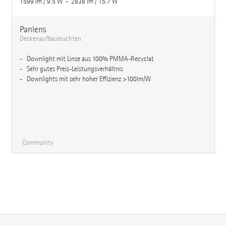
1599 lm / 9.5 W - 2838 lm / 15.7 W
Panlens
Deckenaufbauleuchten
Downlight mit Linse aus 100% PMMA-Recyclat
Sehr gutes Preis-Leistungsverhältnis
Downlights mit sehr hoher Effizienz >100lm/W
Community