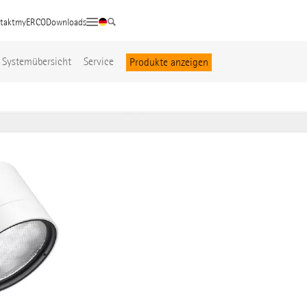
takt
myERCO
Downloads
Systemübersicht
Service
Produkte anzeigen