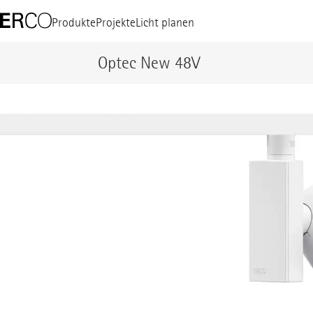
Produkte
Projekte
Licht planen
Optec New 48V