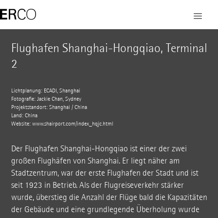
Flughafen Shanghai-Hongqiao, Terminal
2
Lichtplanung: ECADI, Shanghai
Fotografie: Jackie Chan, Sydney
Projektstandort: Shanghai / China
Land: China
Website:
www.shairport.com/index_hqjc.html
Der Flughafen Shanghai-Hongqiao ist einer der zwei
großen Flughäfen von Shanghai. Er liegt näher am
Stadtzentrum, war der erste Flughafen der Stadt und ist
seit 1923 in Betrieb. Als der Flugreiseverkehr stärker
wurde, überstieg die Anzahl der Flüge bald die Kapazitäten
der Gebäude und eine grundlegende Überholung wurde