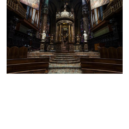
Ein neues Niveau von Lichtqualität
Umso offener waren die Auftraggeber daher für das
Konzept der Lichtplaner, mit Hilfe von LED-Technik
einerseits qualitativ ein neues ästhetisches Niveau zu
erreichen, andererseits die einmalige Investition in
hochwertige Lichtwerkzeuge durch langfristig eingesparte
Energie- und Wartungskosten zu amortisieren. Indem die