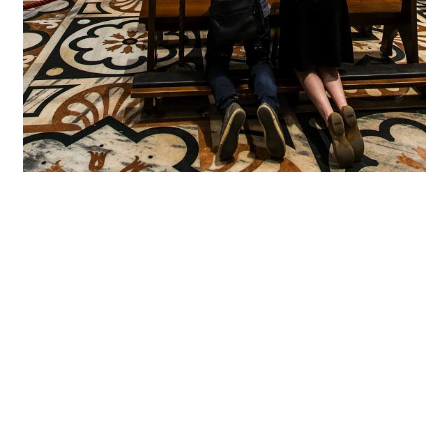
Raumdimensionen mit Licht definieren
Diese Experten galt es also zu überzeugen, als anlässlich
der diesjährigen Weltausstellung EXPO 2015 in Mailand
das Innere des Doms neu beleuchtet werden sollte. Zum
Glück sind die Lichtplaner von Ferrara Palladino e
Associati, Mailand, mit dem Gebäude wie auch mit der
Dombauhütte bestens vertraut: Bereits im Jahr 2000
hatten sie an der Fassadenbeleuchtung des Doms
gearbeitet. Dennoch – eine gigantische Aufgabe, denn der
Dom gehört zu den größten Kirchenbauten der Welt. Er ist