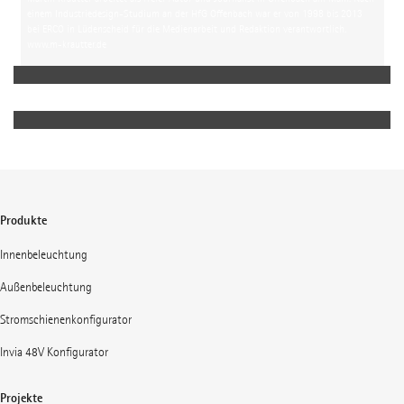
einem Industriedesign-Studium an der HfG Offenbach war er von 1998 bis 2013
bei ERCO in Lüdenscheid für die Medienarbeit und Redaktion verantwortlich.
www.m-krautter.de
Produkte
Innenbeleuchtung
Außenbeleuchtung
Stromschienenkonfigurator
Invia 48V Konfigurator
Projekte