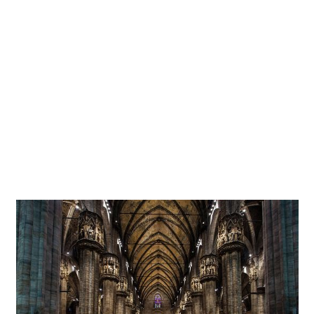
fertiggestellt, der sich dort 1805 zum König von Italien
krönen liess. Und die „Veneranda Fabbrica del Duomo di
Milano “, die ehrwürdige Dombauhütte zu Mailand,
versammelt heute wie vor Jahrhunderten Baumeister und
Handwerker, die sich um die Vollendung und Erhaltung
des Kirchenbaus kümmern – und damit nicht nur für
Erhalt und Restauration der originalen Substanz zuständig
sind, sondern auch für die Bereitstellung zeitgenössischer
Funktionalitäten wie Zugangskontrolle, Klimatisierung
oder Beleuchtung.