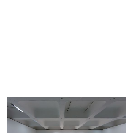
Zweiten Weltkrieges nahezu vollständig zerstört wurde.
Für dessen Neugestaltung erfolgte in den 1950er Jahren
die Ausschreibung eines Wettbewerbs. Als Sieger ging das
Architekturbüro Chamberlin, Powell and Bon hervor, das
sich mit seinen Entwürfen am Brutalismus orientierte.
„Barbican“ bedeutet sinngemäß „Festung“. Zu den
Merkmalen zählen neben dem unverputzten Betonbau, die
Sichtbarkeit der Materialien und Konstruktionen sowie die
schlichten und klaren Formen. Nach einer langjährigen
Planungs- und Bauzeit eröffnete Königin Elisabeth II. 1982
das Barbican Centre und beschrieb das Gebäude als ein
Wunder der modernen Welt.