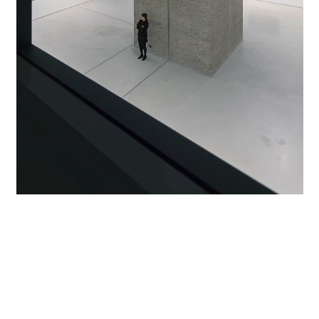
Seitdem gilt das Barbican Centre als ein zentraler
Veranstaltungsort für Tanz, Musik, Theater, Bildende Kunst
und Film. Es lockt jährlich fast zwei Millionen Besucher aus
der ganzen Welt an und umfasst neben einer Konzerthalle,
Theatern, Kinos, Konferenzsälen und Galerien auch die
Räumlichkeiten für das London Symphony Orchestra