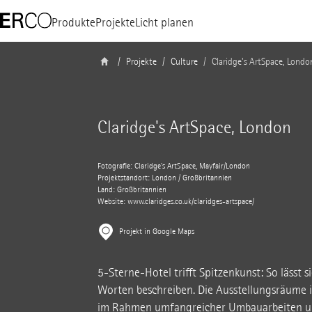
Produkte
Projekte
Licht planen
Projekte
Culture
Claridge's ArtSpace, Londo
Claridge's ArtSpace, London
Fotografie: Claridge’s ArtSpace, Mayfair/London
Projektstandort: London / Großbritannien
Land: Großbritannien
Website:
www.claridges.co.uk/claridges-artspace/
Projekt in Google Maps
5-Sterne-Hotel trifft Spitzenkunst: So lässt 
Worten beschreiben. Die Ausstellungsräume 
im Rahmen umfangreicher Umbauarbeiten und