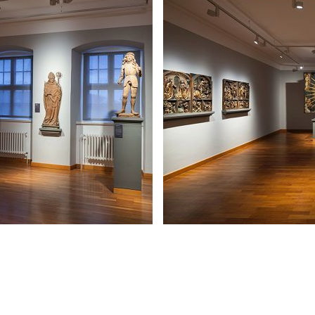
Holzskulpturen erscheinen durch
nicht sichtbare Farbfassungen
Räume in einem hellen Grauton
warmweißen Licht. Als nachhalt
hinsichtlich des geringen Ener