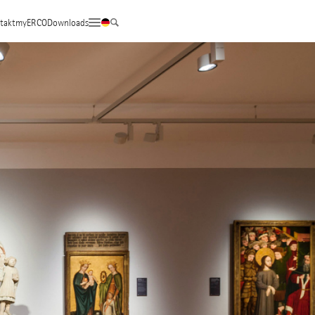
takt
myERCO
Downloads