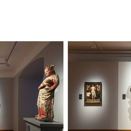
sowie aus konservatorischer Si
Kelvin ist frei von Ultraviolett-
Schädigungspotential durch die
reduziert und liegt unter dem 