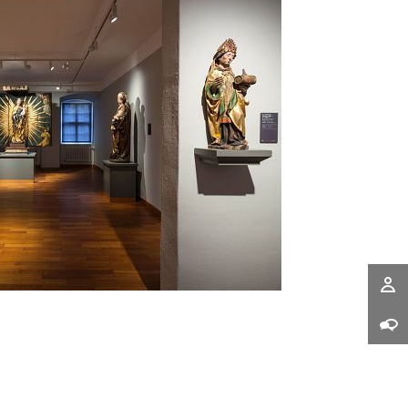
 das brillante Licht noch plastischer, vorher
 sind nun wahrnehmbar. Die Farbgebung der
 verstärkt das Leuchten der Exponate im
ig erwies sich die Beleuchtung mit Optec
gieverbrauchs, der extremen Langlebigkeit