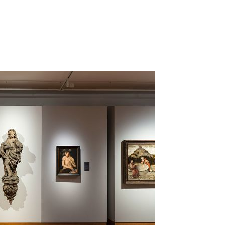
cht: Das warmweiße LED-Licht mit 3.000
 und Infrarotanteilen. Das
 Beleuchtung ist hierdurch deutlich
von Halogenlampen mit UV-Filter.