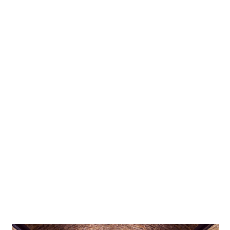
Fotograf
Dirk Vogel; Dortmund
Projektstandort
Ravensburg
Projekt in Google Maps
Nach dem Motto „Erst kommt die Stadt, dann das Haus“
haben die Stuttgarter Architekten Lederer + Ragnarsdottir
+ Oei ein Museum entworfen, dass sich sowohl an den
städtebaulichen Belangen, als auch den modernen
energetischen und architektonischen Herausforderungen,
orientiert. Die Lichtlösungen für die einzelnen
Bestandteile der architektonischen und musealen
Besonderheiten, bestechen durch ihre Zurückhaltung und
Effizienz. Das Gebäude erhielt den Deutscher
Architekturpreis für das erste Museum mit
Passivhausstandard.