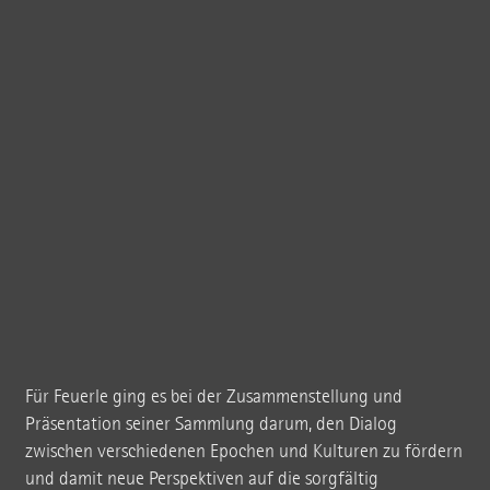
Ein wesentlicher Reiz der Feuerle Collection besteht in der
Gegenüberstellung von Kunstwerken aus unterschiedlichen Kulturen und
Epochen – hier die Kontrastierung eines Holztisches aus dem kaiserlichen
Hof von Peking und einer zeitgenössischen Fotografie von Adam Fuss.
Für Feuerle ging es bei der Zusammenstellung und
Präsentation seiner Sammlung darum, den Dialog
zwischen verschiedenen Epochen und Kulturen zu fördern
und damit neue Perspektiven auf die sorgfältig