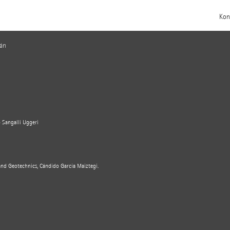
Kon
ián
 Sangalli Uggeri
nd Geotechnics, Cándido García Maiztegi.