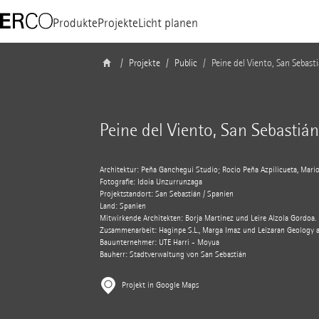
Produkte
Projekte
Licht planen
Projekte
Public
Peine del Viento, San Sebast
Peine del Viento, San Sebastián
Architektur: Peña Ganchegui Studio; Rocio Peña Azpilicueta, Mario
Fotografie: Idoia Unzurrunzaga
Projektstandort: San Sebastián / Spanien
Land: Spanien
Mitwirkende Architekten: Borja Martínez und Leire Alzola Gordoa.
Zusammenarbeit: Haginpe S.L., Marga Imaz und Leizaran Geology a
Bauunternehmer: UTE Harri - Moyua
Bauherr: Stadtverwaltung von San Sebastián
Projekt in Google Maps