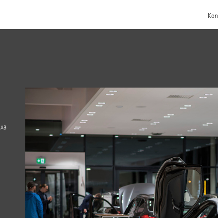
Kon
 AB