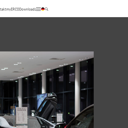
takt
myERCO
Downloads