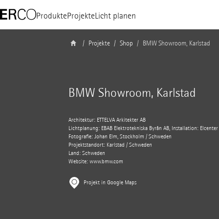
Produkte
Projekte
Licht planen
Projekte
Shop
BMW Showroom, Karlstad
BMW Showroom, Karlstad
Architektur: ETTELVA Arkitekter AB
Lichtplanung: EBAB Elektrotekniska Byrån AB, Installation: Elcenter
Fotografie: Johan Elm, Stockholm / Schweden
Projektstandort: Karlstad / Schweden
Land: Schweden
Website:
www.bmw.com
Projekt in Google Maps