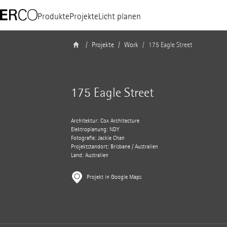
Produkte
Projekte
Licht planen
Projekte
Work
175 Eagle Street
175 Eagle Street
Architektur: Cox Architecture
Elektroplanung: NDY
Fotografie: Jackie Chan
Projektstandort: Brisbane / Australien
Land: Australien
Projekt in Google Maps