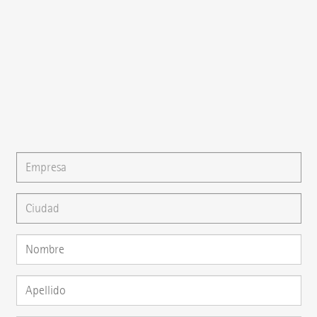
{{fon}}
{{email}}
También puede escribirnos un
E-mail
o formular su
pregunta directamente aquí